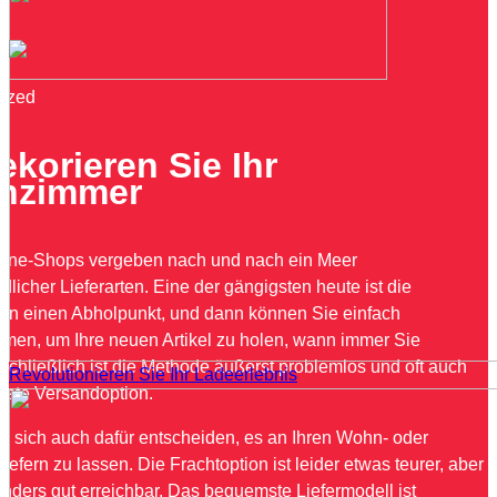
2
ized
ekorieren Sie Ihr
nzimmer
line-Shops vergeben nach und nach ein Meer
dlicher Lieferarten. Eine der gängigsten heute ist die
 an einen Abholpunkt, und dann können Sie einfach
men, um Ihre neuen Artikel zu holen, wann immer Sie
Schließlich ist die Methode äußerst problemlos und oft auch
Revolutionieren Sie Ihr Ladeerlebnis
igste Versandoption.
n sich auch dafür entscheiden, es an Ihren Wohn- oder
 liefern zu lassen. Die Frachtoption ist leider etwas teurer, aber
nders gut erreichbar. Das bequemste Liefermodell ist