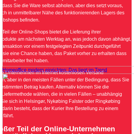
, dass Sie die Ware selbst abholen, aber dies setzt voraus,
sich in unmittelbarer Nähe des funktionierenden Lagers des
Webshops befinden.
 Teil der Online-Shops bietet die Lieferung ihrer
produkte am nächsten Werktag an, was jedoch davon abhängt,
ransaktion vor einem festgelegten Zeitpunkt durchgeführt
it sie eine Chance haben, das Paket vorher zu erhalten dass
ikmitarbeiter frei haben.
Homeoffice modern einrichten: Das liegt im Trend
re Unternehmen im Internet kostenlosen Versand
en, aber in den meisten Fällen unter der Bedingung, dass Sie
bestimmten Betrag kaufen. Alternativ können Sie die
e Liefermethode wählen, die in vielen Fällen – unabhängig
 Sie sich in Helsingør, Nykøbing Falster oder Ringkøbing
 darin besteht, dass der Kurier Ihre Bestellung zu einem
t fährt.
roßer Teil der Online-Unternehmen