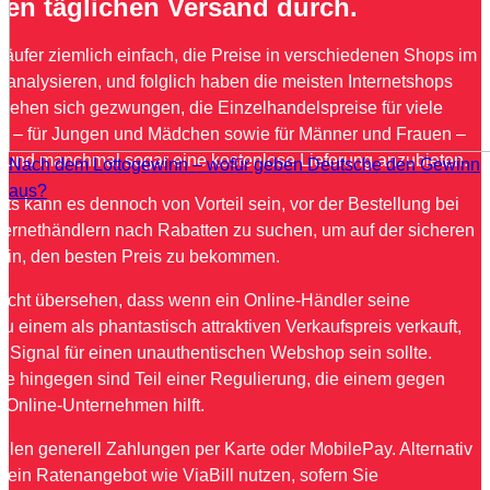
den täglichen Versand durch.
 Käufer ziemlich einfach, die Preise in verschiedenen Shops im
u analysieren, und folglich haben die meisten Internetshops
 sehen sich gezwungen, die Einzelhandelspreise für viele
ikel – für Jungen und Mädchen sowie für Männer und Frauen –
 und manchmal sogar eine kostenlose Lieferung anzubieten.
Nach dem Lottogewinn – wofür geben Deutsche den Gewinn
aus?
ts kann es dennoch von Vorteil sein, vor der Bestellung bei
nternethändlern nach Rabatten zu suchen, um auf der sicheren
sein, den besten Preis zu bekommen.
nicht übersehen, dass wenn ein Online-Händler seine
u einem als phantastisch attraktiven Verkaufspreis verkauft,
in Signal für einen unauthentischen Webshop sein sollte.
fe hingegen sind Teil einer Regulierung, die einem gegen
 Online-Unternehmen hilft.
hlen generell Zahlungen per Karte oder MobilePay. Alternativ
e ein Ratenangebot wie ViaBill nutzen, sofern Sie