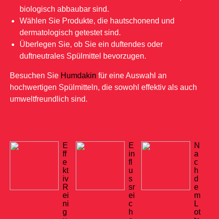
biologisch abbaubar sind.
Wählen Sie Produkte, die hautschonend und
dermatologisch getestet sind.
Überlegen Sie, ob Sie ein duftendes oder
duftneutrales Spülmittel bevorzugen.
Besuchen Sie
Humdakin
für eine Auswahl an
hochwertigen Spülmitteln, die sowohl effektiv als auch
umweltfreundlich sind.
E
E
N
ff
in
a
e
fl
c
kt
u
h
iv
s
d
R
sr
e
ei
ei
m
ni
c
L
g
h
ot