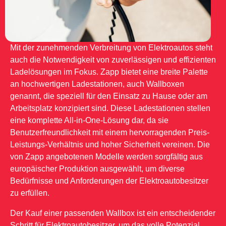
Mit der zunehmenden Verbreitung von Elektroautos steht
auch die Notwendigkeit von zuverlässigen und effizienten
Ladelösungen im Fokus. Zapp bietet eine breite Palette
an hochwertigen Ladestationen, auch Wallboxen
genannt, die speziell für den Einsatz zu Hause oder am
Arbeitsplatz konzipiert sind. Diese Ladestationen stellen
eine komplette All-in-One-Lösung dar, da sie
Benutzerfreundlichkeit mit einem hervorragenden Preis-
Leistungs-Verhältnis und hoher Sicherheit vereinen. Die
von Zapp angebotenen Modelle werden sorgfältig aus
europäischer Produktion ausgewählt, um diverse
Bedürfnisse und Anforderungen der Elektroautobesitzer
zu erfüllen.
Der Kauf einer passenden Wallbox ist ein entscheidender
Schritt für Elektroautobesitzer, um das volle Potenzial