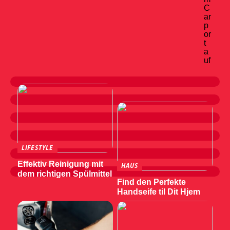
C
ar
p
or
t
a
uf
LIFESTYLE
Effektiv Reinigung mit
HAUS
dem richtigen Spülmittel
Find den Perfekte
Handseife til Dit Hjem