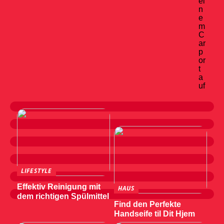
ei
n
e
m
C
ar
p
or
t
a
uf
LIFESTYLE
Effektiv Reinigung mit
HAUS
dem richtigen Spülmittel
Find den Perfekte
Handseife til Dit Hjem