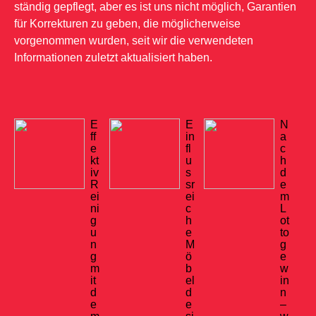
ständig gepflegt, aber es ist uns nicht möglich, Garantien
für Korrekturen zu geben, die möglicherweise
vorgenommen wurden, seit wir die verwendeten
Informationen zuletzt aktualisiert haben.
E
E
N
ff
in
a
e
fl
c
kt
u
h
iv
s
d
R
sr
e
ei
ei
m
ni
c
L
g
h
ot
u
e
to
n
M
g
g
ö
e
m
b
w
it
el
in
d
d
n
e
e
–