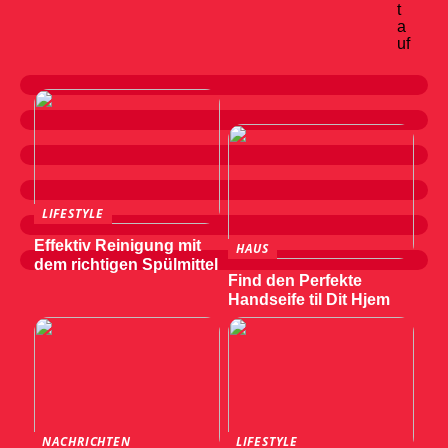
t
a
uf
LIFESTYLE
Effektiv Reinigung mit
HAUS
dem richtigen Spülmittel
Find den Perfekte
Handseife til Dit Hjem
NACHRICHTEN
LIFESTYLE