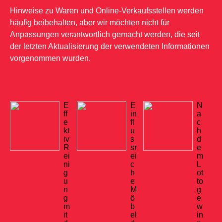
Hinweise zu Waren und Online-Verkaufsstellen werden
häufig beibehalten, aber wir möchten nicht für
Anpassungen verantwortlich gemacht werden, die seit
der letzten Aktualisierung der verwendeten Informationen
vorgenommen wurden.
E
E
N
ff
in
a
e
fl
c
kt
u
h
iv
s
d
R
sr
e
ei
ei
m
ni
c
L
g
h
ot
u
e
to
n
M
g
g
ö
e
m
b
w
it
el
in