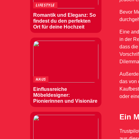
LIFESTYLE
Bevor Me
Romantik und Eleganz: So
durchgeh
findest du den perfekten
Ort für deine Hochzeit
Eine and
in der R
dass die
Vorschrif
Dilemmat
Außerdem
HAUS
das von 
Kaufbest
Einflussreiche
Möbeldesigner:
oder ein
Pionierinnen und Visionäre
Ein M
Trustpil
aus dies