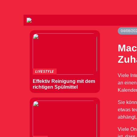
04/08/20
Mac
Zuh
LIFESTYLE
Viele In
Effektiv Reinigung mit dem
an einen
richtigen Spülmittel
Kalender 
Sie könn
etwas te
abhängt,
Viele On
ist, das