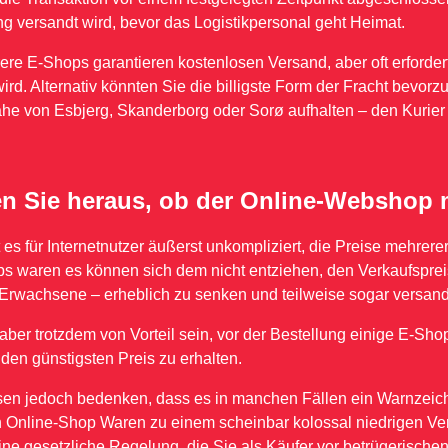
ng versandt wird, bevor das Logistikpersonal geht Heimat.
ere E-Shops garantieren kostenlosen Versand, aber oft erforder
wird. Alternativ könnten Sie die billigste Form der Fracht bevor
ähe von Esbjerg, Skanderborg oder Sorø aufhalten – den Kurier 
n Sie heraus, ob der Online-Webshop 
t es für Internetnutzer äußerst unkompliziert, die Preise mehre
 waren es können sich dem nicht entziehen, den Verkaufspreis e
 Erwachsene – erheblich zu senken und teilweise sogar versandko
ber trotzdem von Vorteil sein, vor der Bestellung einige E-Shop
 den günstigsten Preis zu erhalten.
en jedoch bedenken, dass es in manchen Fällen ein Warnzeiche
 Online-Shop Waren zu einem scheinbar kolossal niedrigen Verka
ine gesetzliche Regelung, die Sie als Käufer vor betrügerische