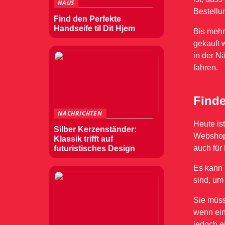
HAUS
Bestellu
Find den Perfekte
Handseife til Dit Hjem
Bis mehr
gekauft 
in der N
fahren.
Finde
NACHRICHTEN
Heute is
Silber Kerzenständer:
Webshops
Klassik trifft auf
auch für
futuristisches Design
Es kann a
sind, um
Sie müss
wenn ein
jedoch e