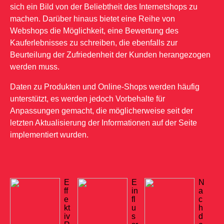
sich ein Bild von der Beliebtheit des Internetshops zu
machen. Darüber hinaus bietet eine Reihe von
Webshops die Möglichkeit, eine Bewertung des
Kauferlebnisses zu schreiben, die ebenfalls zur
Beurteilung der Zufriedenheit der Kunden herangezogen
werden muss.
Daten zu Produkten und Online-Shops werden häufig
unterstützt, es werden jedoch Vorbehalte für
Anpassungen gemacht, die möglicherweise seit der
letzten Aktualisierung der Informationen auf der Seite
implementiert wurden.
E
E
N
ff
in
a
e
fl
c
kt
u
h
iv
s
d