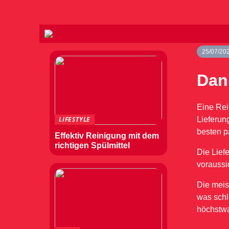
25/07/20
Dann
Eine Rei
Lieferun
LIFESTYLE
besten p
Effektiv Reinigung mit dem
richtigen Spülmittel
Die Liefe
voraussic
Die meis
was schl
höchstwah