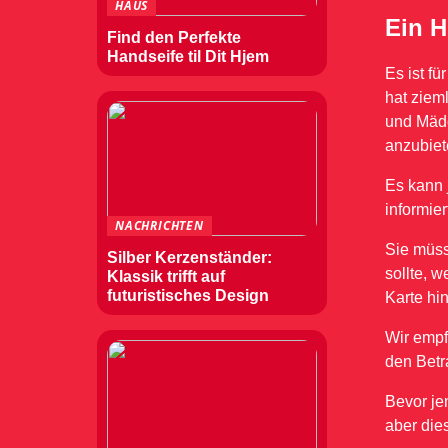
HAUS
Ein H
Find den Perfekte
Handseife til Dit Hjem
Es ist fü
hat zieml
und Mädc
anzubiet
Es kann 
informier
NACHRICHTEN
Sie müss
Silber Kerzenständer:
sollte, 
Klassik trifft auf
futuristisches Design
Karte hi
Wir empf
den Betr
Bevor je
aber dies