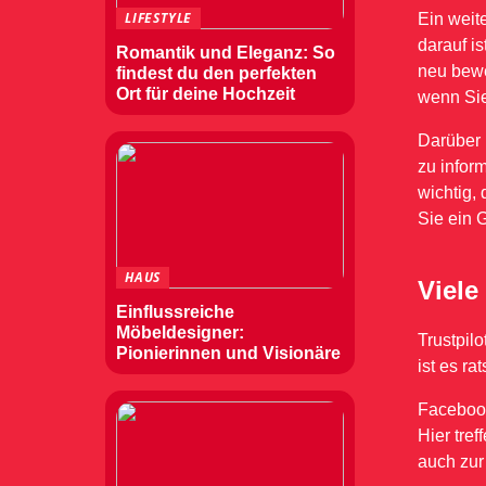
LIFESTYLE
Ein weit
darauf i
Romantik und Eleganz: So
neu bewe
findest du den perfekten
Ort für deine Hochzeit
wenn Sie
Darüber 
zu inform
wichtig,
Sie ein 
HAUS
Viele
Einflussreiche
Möbeldesigner:
Trustpil
Pionierinnen und Visionäre
ist es r
Facebook
Hier tre
auch zur