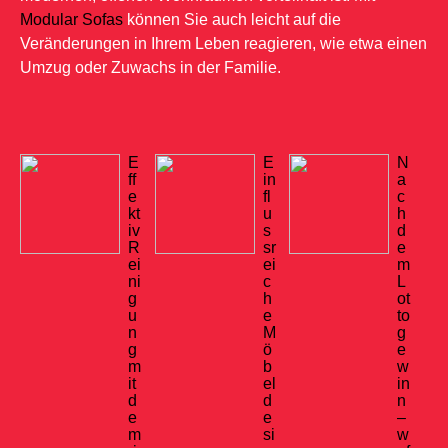
Modular Sofas
können Sie auch leicht auf die
Veränderungen in Ihrem Leben reagieren, wie etwa einen
Umzug oder Zuwachs in der Familie.
E
E
N
ff
in
a
e
fl
c
kt
u
h
iv
s
d
R
sr
e
ei
ei
m
ni
c
L
g
h
ot
u
e
to
n
M
g
g
ö
e
m
b
w
it
el
in
d
d
n
e
e
–
m
si
w