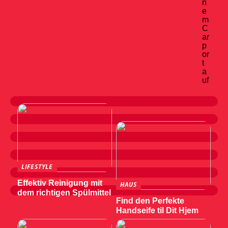
n
e
m
C
ar
p
or
t
a
uf
LIFESTYLE
Effektiv Reinigung mit
HAUS
dem richtigen Spülmittel
Find den Perfekte
Handseife til Dit Hjem