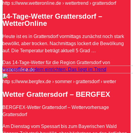
http s://www.wetteronline.de › wettertrend › grattersdorf
14-Tage-Wetter Grattersdorf –
WetterOnline
Heute ist es in Grattersdorf vormittags zunächst noch stark
bewölkt, aber trocken. Nachmittags lockert die Bewölkung
auf. Die Temperatur beträgt aktuell 5 Grad …
Das 14-Tage-Wetter für die Region Grattersdorf von
Homeoffice modern einrichten: Das liegt im Trend
wetteronline.de
http s://www.bergfex.de › sommer › grattersdorf › wetter
Wetter Grattersdorf – BERGFEX
BERGFEX-Wetter Grattersdorf – Wettervorhersage
Grattersdorf
Am Dienstag vom Spessart bis zum Bayerischen Wald