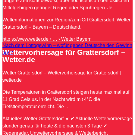
längere Zeit stark bewölkt, aber höchstens an den östlichen
Mittelgebirgen geringer Regen oder Sprühregen. Je …
Wetterinformationen zur Region/zum Ort Grattersdorf. Wetter
Grattersdorf – Bayern – Deutschland.
http s://www.wetter.de › … › Wetter Bayern
Nach dem Lottogewinn – wofür geben Deutsche den Gewinn
Wettervorhersage für Grattersdorf –
aus?
Wetter.de
Wetter Grattersdorf – Wettervorhersage für Grattersdorf |
wetter.de
Die Temperaturen in Grattersdorf steigen heute maximal auf
11 Grad Celsius. In der Nacht wird mit 4°C die
Tiefsttemperatur erreicht. Die …
Aktuelles Wetter Grattersdorf ☀️ ✔ Aktuelle Wettervorhersage
stundengenau für heute & die nächsten 3 Tage ✔
Regenradar, Unwettervorhersage & Wetterbericht