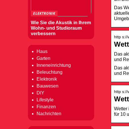
Das Wet
aktuell
ELEKTRONIK
Umgebun
Wie Sie die Akustik in Ihrem
Wohn- und Studioraum
verbessern
http s:/
Wett
Haus
Das akt
Garten
und Re
Inneneinrichtung
Das akt
Beleuchtung
und Re
Elektronik
Bauwesen
http s:
DIY
Wett
Lifestyle
Finanzen
Wetter 
Nachrichten
für 10 