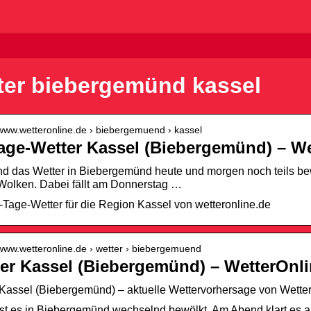
ter biebergemünd kassel
/www.wetteronline.de › biebergemuend › kassel
age-Wetter Kassel (Biebergemünd) – We
 das Wetter in Biebergemünd heute und morgen noch teils bewölk
Wolken. Dabei fällt am Donnerstag …
Tage-Wetter für die Region Kassel von wetteronline.de
/www.wetteronline.de › wetter › biebergemuend
er Kassel (Biebergemünd) – WetterOnl
 Kassel (Biebergemünd) – aktuelle Wettervorhersage von Wette
st es in Biebergemünd wechselnd bewölkt. Am Abend klart es au