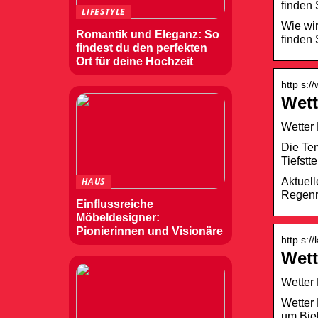
finden 
LIFESTYLE
Wie wi
Romantik und Eleganz: So
finden 
findest du den perfekten
Ort für deine Hochzeit
http s:/
Wett
Wetter
Die Tem
Tiefstt
Aktuell
HAUS
Regenr
Einflussreiche
Möbeldesigner:
Pionierinnen und Visionäre
http s:
Wett
Wetter
Wetter 
um Bie