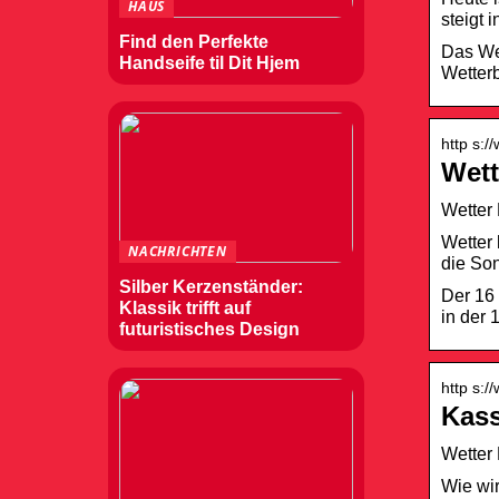
HAUS
steigt 
Find den Perfekte
Das We
Handseife til Dit Hjem
Wetterb
http s:/
Wett
Wetter 
Wetter 
NACHRICHTEN
die Son
Silber Kerzenständer:
Der 16
Klassik trifft auf
in der 
futuristisches Design
http s:
Kass
Wetter 
Wie wi