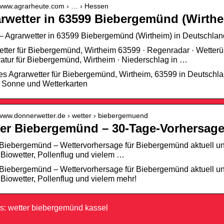
//www.agrarheute.com › … › Hessen
rwetter in 63599 Biebergemünd (Wirthe
– Agrarwetter in 63599 Biebergemünd (Wirtheim) in Deutschlan
tter für Biebergemünd, Wirtheim 63599 · Regenradar · Wetterü
tur für Biebergemünd, Wirtheim · Niederschlag in …
es Agrarwetter für Biebergemünd, Wirtheim, 63599 in Deutschl
 Sonne und Wetterkarten
//www.donnerwetter.de › wetter › biebergemuend
er Biebergemünd – 30-Tage-Vorhersage
Biebergemünd – Wettervorhersage für Biebergemünd aktuell und
 Biowetter, Pollenflug und vielem …
Biebergemünd – Wettervorhersage für Biebergemünd aktuell und
 Biowetter, Pollenflug und vielem mehr!
: wetter biebergemünd kassel