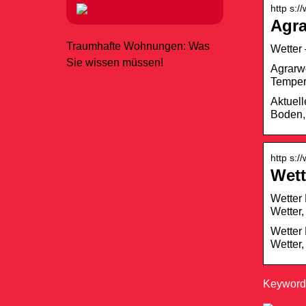
http s:
Agra
Traumhafte Wohnungen: Was
Wetter 
Sie wissen müssen!
Agrarwe
Tempera
Aktuell
Boden,
http s:
Wett
Wetter 
Wetter,
Wetter 
Wetter,
Keywords