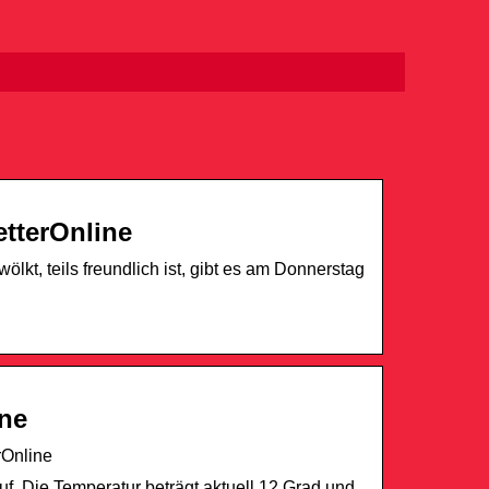
tterOnline
t, teils freundlich ist, gibt es am Donnerstag
ine
rOnline
f. Die Temperatur beträgt aktuell 12 Grad und