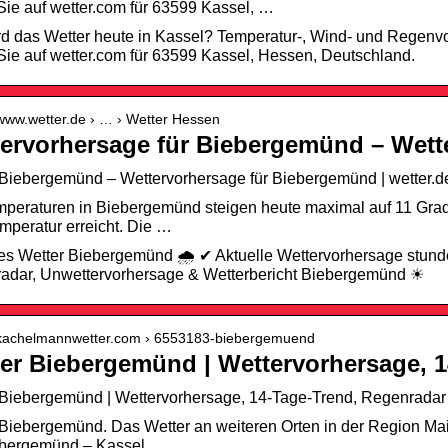
Sie auf wetter.com für 63599 Kassel, …
rd das Wetter heute in Kassel? Temperatur-, Wind- und Regenv
Sie auf wetter.com für 63599 Kassel, Hessen, Deutschland.
/www.wetter.de › … › Wetter Hessen
ervorhersage für Biebergemünd – Wett
 Biebergemünd – Wettervorhersage für Biebergemünd | wetter.d
peraturen in Biebergemünd steigen heute maximal auf 11 Grad C
emperatur erreicht. Die …
es Wetter Biebergemünd 🌧️ ✔ Aktuelle Wettervorhersage stund
adar, Unwettervorhersage & Wetterbericht Biebergemünd ☀
//kachelmannwetter.com › 6553183-biebergemuend
er Biebergemünd | Wettervorhersage, 
 Biebergemünd | Wettervorhersage, 14-Tage-Trend, Regenradar
Biebergemünd. Das Wetter an weiteren Orten in der Region Mai
bergemünd – Kassel …