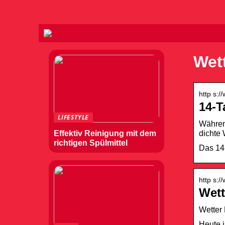
Wet
http s:/
14-T
LIFESTYLE
Während
dichte 
Effektiv Reinigung mit dem
richtigen Spülmittel
Das 14-
http s:/
Wett
Wetter
Heute i