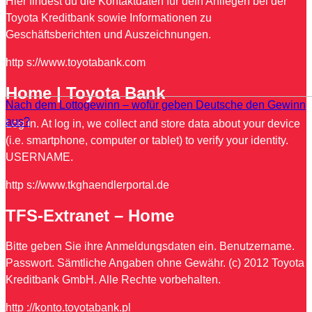
Hier findest du die Kontaktdaten für dein Anliegen bei der
Toyota Kreditbank sowie Informationen zu
Geschäftsberichten und Auszeichnungen.
http s://www.toyotabank.com
Home | Toyota Bank
Nach dem Lottogewinn – wofür geben Deutsche den Gewinn
aus?
Log In. At log in, we collect and store data about your device
(i.e. smartphone, computer or tablet) to verify your identity.
USERNAME.
http s://www.tkghaendlerportal.de
TFS-Extranet – Home
Bitte geben Sie ihre Anmeldungsdaten ein. Benutzername.
Passwort. Sämtliche Angaben ohne Gewähr. (c) 2012 Toyota
Kreditbank GmbH. Alle Rechte vorbehalten.
http ://konto.toyotabank.pl