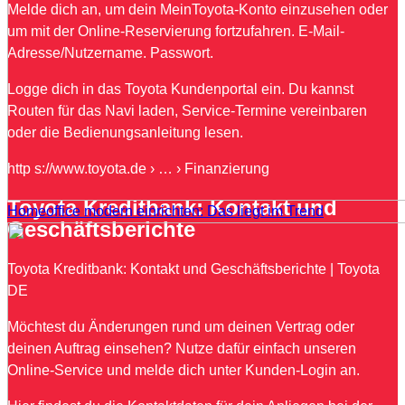
Melde dich an, um dein MeinToyota-Konto einzusehen oder
um mit der Online-Reservierung fortzufahren. E-Mail-
Adresse/Nutzername. Passwort.
Logge dich in das Toyota Kundenportal ein. Du kannst
Routen für das Navi laden, Service-Termine vereinbaren
oder die Bedienungsanleitung lesen.
http s://www.toyota.de › … › Finanzierung
Toyota Kreditbank: Kontakt und
Homeoffice modern einrichten: Das liegt im Trend
Geschäftsberichte
Toyota Kreditbank: Kontakt und Geschäftsberichte | Toyota
DE
Möchtest du Änderungen rund um deinen Vertrag oder
deinen Auftrag einsehen? Nutze dafür einfach unseren
Online-Service und melde dich unter Kunden-Login an.