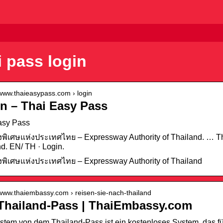
 pass login
/www.thaieasypass.com › login
n – Thai Easy Pass
asy Pass
พิเศษแห่งประเทศไทย – Expressway Authority of Thailand. … Th
d. EN/ TH · Login.
พิเศษแห่งประเทศไทย – Expressway Authority of Thailand
/www.thaiembassy.com › reisen-sie-nach-thailand
Thailand-Pass | ThaiEmbassy.com
tem von dem Thailand-Pass ist ein kostenloses System, das fü