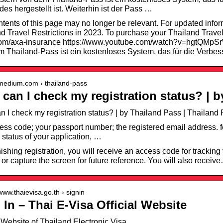
es hergestellt ist. Weiterhin ist der Pass …
tents of this page may no longer be relevant. For updated inform
d Travel Restrictions in 2023. To purchase your Thailand Travel
com/axa-insurance https://www.youtube.com/watch?v=hgtQMpSr
 Thailand-Pass ist ein kostenloses System, das für die Verbes
/medium.com › thailand-pass
can I check my registration status? | 
 I check my registration status? | by Thailand Pass | Thailan
ess code; your passport number; the registered email address. fo
 status of your application, …
inishing registration, you will receive an access code for tracking
 or capture the screen for future reference. You will also receiv
/www.thaievisa.go.th › signin
 In – Thai E-Visa Official Website
l Website of Thailand Electronic Visa