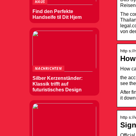
HAUS
Reisend
Find den Perfekte
The con
Handseife til Dit Hjem
Thailan
legal.
von dem
http s:/
How 
NACHRICHTEN
How can
the acc
Silber Kerzenständer:
see the
Klassik trifft auf
futuristisches Design
After f
it down
http s:/
Sign
Officia