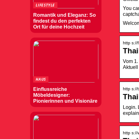
LIFESTYLE
You can
captcha
Romantik und Eleganz: So
findest du den perfekten
Welcome
Ort für deine Hochzeit
http s:/
Thai
Vom 1. 
Aktuell
HAUS
http s:/
Einflussreiche
Thai
Möbeldesigner:
Pionierinnen und Visionäre
Login.
explai
http s:/