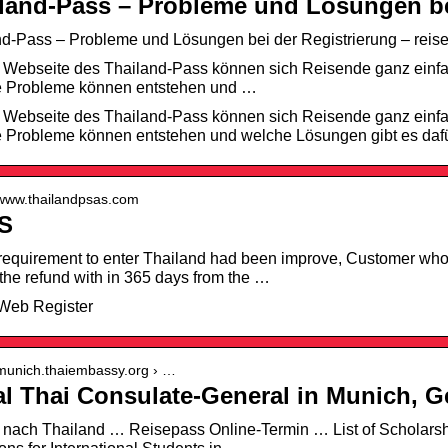
land-Pass – Probleme und Lösungen be
nd-Pass – Probleme und Lösungen bei der Registrierung – reis
 Webseite des Thailand-Pass können sich Reisende ganz einfach
 Probleme können entstehen und …
 Webseite des Thailand-Pass können sich Reisende ganz einfach
 Probleme können entstehen und welche Lösungen gibt es daf
//www.thailandpsas.com
S
 requirement to enter Thailand had been improve, Customer w
the refund with in 365 days from the …
eb Register
/munich.thaiembassy.org › …
l Thai Consulate-General in Munich, 
nach Thailand … Reisepass Online-Termin … List of Scholarsh