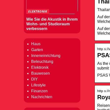
Thai
Thaila
ELEKTRONIK
Auf der
Wie Sie die Akustik in Ihrem
Welche
Wohn- und Studioraum
Auf der
verbessern
Welche
Haus
http s:
Garten
PSA
Inneneinrichtung
Beleuchtung
As the
Elektronik
submit 
Bauwesen
PSAS W
DIY
Lifestyle
http s:/
Finanzen
Roya
Nachrichten
Reisen 