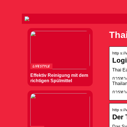
Thai
http s:/
Logi
LIFESTYLE
Thai E
Effektiv Reinigung mit dem
การทาง
richtigen Spülmittel
Thailan
การทาง
http s:/
Der 
Das Sys