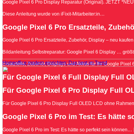
Google Pixel 6 Pro Display Reparatur (Original). JETZT *NEU*
Diese Anleitung wurde von iFixit-Mitarbeiter:in…
Google Pixel 6 Pro Ersatzteile, Zubehö
Google Pixel 6 Pro Ersatzteile, Zubehör, Display – neu kaufen 
Bildanleitung Selbstreparatur: Google Pixel 6 Display … größt
Homeoffice modern einrichten: Das liegt im Trend
Ersatzteile, Zubehör, Displays und Akkus für Ihr Google Pix
Für Google Pixel 6 Full Display Full
Für Google Pixel 6 Pro Display Full
Für Google Pixel 6 Pro Display Full OLED LCD ohne Rahmen 
Google Pixel 6 Pro im Test: Es hätte s
Google Pixel 6 Pro im Test: Es hätte so perfekt sein können…