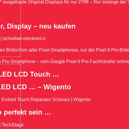
 ausgebaute Original Displays für nur 279€ – Nur solange der V
r, Display – neu kaufen
| schreiber-electronics
en Bildschirm aller Pixel-Smartphones, nur der Pixel 6 Pro Bild
el 6 Pro Smartphone – vom Google Pixel 6 Pro Fachhändler onli
 OLED LCD Touch …
 OLED LCD … – Wigento
Einheit Touch Reparatur Schwarz | Wigento
o perfekt sein …
 | TechStage