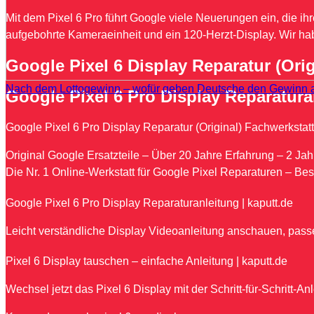
Mit dem Pixel 6 Pro führt Google viele Neuerungen ein, die ihr
aufgebohrte Kameraeinheit und ein 120-Herzt-Display. Wir hab
Google Pixel 6 Display Reparatur (Orig
Nach dem Lottogewinn – wofür geben Deutsche den Gewinn 
Google Pixel 6 Pro Display Reparatura
Google Pixel 6 Pro Display Reparatur (Original) Fachwerkstatt
Original Google Ersatzteile – Über 20 Jahre Erfahrung – 2 Jahre
Die Nr. 1 Online-Werkstatt für Google Pixel Reparaturen – Be
Google Pixel 6 Pro Display Reparaturanleitung | kaputt.de
Leicht verständliche Display Videoanleitung anschauen, passe
Pixel 6 Display tauschen – einfache Anleitung | kaputt.de
Wechsel jetzt das Pixel 6 Display mit der Schritt-für-Schritt-