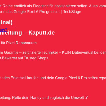
e Reihe endlich als Flaggschiffe positionieren sollen. Allen vor
en das Google Pixel 6 Pro getestet. | TechStage
inal)
aus?
nleitung – Kaputt.de
 für Pixel Reparaturen
 Garantie – zertifizierte Techniker – KEIN Datenverlust bei der 
st Bewertet auf Trusted Shops
ndes Ersatzteil kaufen und dein Google Pixel 6 Pro selbst repa
Anleitung. Rette dein Handy und zugleich die Umwelt 🌱