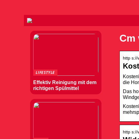
Cm 
http s:/
Kost
LIFESTYLE
Kostenl
die Ho
Effektiv Reinigung mit dem
richtigen Spülmittel
Das hor
Windges
Kostenl
mehrspr
http s: