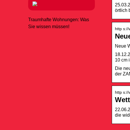
25.03.2
örtlich
Traumhafte Wohnungen: Was
Sie wissen müssen!
http s:/
Neue
Neue W
18.12.2
10 cm i
Die neu
der ZAM
http s:
Wett
22.06.2
die wid