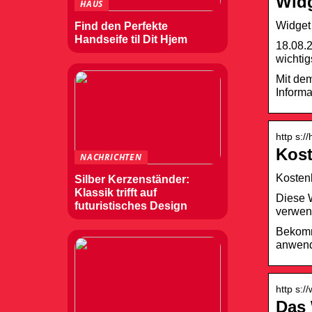
Widg
HAUS
Widget 
Find den Perfekte
Handseife til Dit Hjem
18.08.2
wichtig
Mit dem
Informa
http s:/
Kost
NACHRICHTEN
Kostenl
Silber Kerzenständer:
Klassik trifft auf
Diese W
futuristisches Design
verwen
Bekomm
anwend
http s:/
Das 