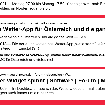
021 — Montag 07:00 bis Montag 17:59, für das ganze Land: Ei
 bilden, im Norden sogar bis 5 cm.
/www.zamg.ac.at › cms › aktuell › news › neue-…
 Wetter-App für Österreich und die g
etter-App für Österreich und die ganze Welt — ZAMG
018 — Die neue und kostenlose Wetter-App „wetter.team“ liefert
n Aigen im Ennstal (ST) …
e und kostenlose Wetter-App „wetter.team“ liefert weltweite We
G für Österreich und vieles mehr.
//www.mactechnews.de › forum › discussion › W…
er-Widget spinnt | Software | Forum |
009 — Im Dashboard habe ich das Wetterwidget fünfmal laufen 
gets auch immer um ein paar cm.