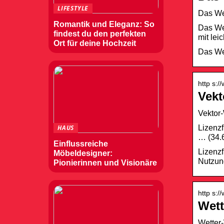
LIFESTYLE
Das Wet
Romantik und Eleganz: So
Das Wet
findest du den perfekten
mit lei
Ort für deine Hochzeit
Das Wet
http s:/
Vekt
Vektor-
Lizenzf
HAUS
… (34.6
Einflussreiche
Lizenzf
Möbeldesigner:
Nutzung
Pionierinnen und Visionäre
http s:/
Wett
Wetter-