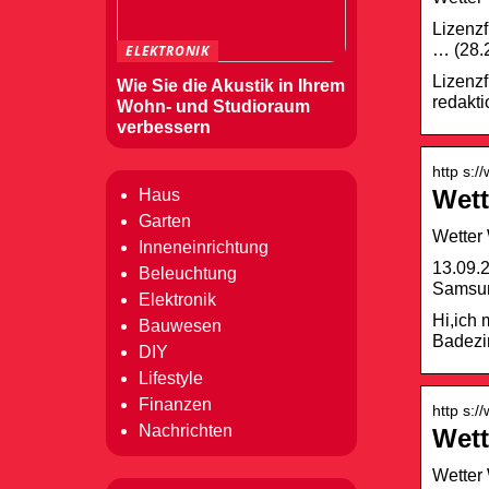
Lizenzf
… (28.2
ELEKTRONIK
Lizenzf
Wie Sie die Akustik in Ihrem
redakti
Wohn- und Studioraum
verbessern
http s:/
Wett
Haus
Garten
Wetter
Inneneinrichtung
13.09.2
Beleuchtung
Samsung
Elektronik
Hi,ich
Bauwesen
Badezi
DIY
Lifestyle
Finanzen
http s:/
Nachrichten
Wett
Wetter