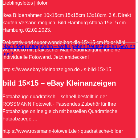
Lieblingsfotos | ifolor
Ikea Bilderrahmen 10x15cm 15x15cm 13x18cm. 3 €. Direkt
kaufen Versand möglich. Bild Hamburg Altona 15×15 cm.
Hamburg. 02.02.2023.
Dekorativ und super wandelbar: die 15×15 cm ifolor Mini
Nach dem Lottogewinn – wofür geben Deutsche den Gewinn
Wanddeko mit praktischer Magnetaufhängung für eine
aus?
individuelle Fotowand. Jetzt entdecken!
http s://www.ebay-kleinanzeigen.de › s-bild-15×15
bild 15×15 – eBay Kleinanzeigen
Fotoabzüge quadratisch – schnell bestellt in der
ROSSMANN Fotowelt · Passendes Zubehör für Ihre
Fotoabzüge online gleich mit bestellen Quadratische
Fotoabzuege …
http s://www.rossmann-fotowelt.de › quadratische-bilder