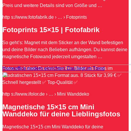
Preis und weitere Details sind von Größe und …
http s://www.fotofabrik.de › … › Fotoprints
Fotoprints 15×15 | Fotofabrik
So geht’s: Magnet mit dem Sticker an der Wand befestigen
und deine Bilder nach Belieben aufhängen. Du kannst deine
magnetische Fotowand jederzeit umgestalten …
Homeoffice modern einrichten: Das liegt im Trend
Fotos wie früher: Drucken Sie Ihre Bilder als Fotos im
quadratischen 15×15 cm Format aus. 8 Stück für 3,99 € ✅
Schnell hergestellt ✅ Top-Qualität ✅
http s://www.ifolor.de › … › Mini Wanddeko
Magnetische 15×15 cm Mini
Wanddeko für deine Lieblingsfotos
Magnetische 15×15 cm Mini Wanddeko für deine